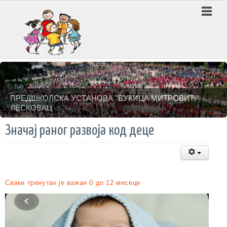
ПРЕДШКОЛСКА УСТАНОВА ''ВУКИЦА МИТРОВИЋ''
ЛЕСКОВАЦ
Значај раног развоја код деце
Сваки тренутак је важан 0 до 12 месеци