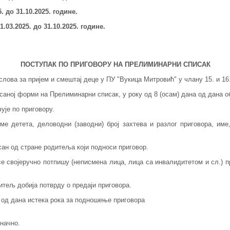
5.
до 31.10.2025. године.
.03.2025. до 31
.10.2025. године.
ПОСТУПАК ПО ПРИГОВОРУ НА ПРЕЛИМИНАРНИ СПИСАК
лова за пријем и смештај деце у ПУ "Вукица Митровић" у члану 15. и 16
исаној форми на Прелиминарни списак, у року од 8 (осам) дана од дана
ује по приговору.
ме детета, деловодни (заводни) број захтева и разлог приговора, име
сан од стране родитеља који подноси приговор.
се својеручно потпишу (неписмена лица, лица са инвалидитетом и сл.) 
итељ добија потврду о предаји приговора.
а од дана истека рока за подношење приговора
начно.