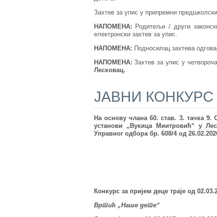
Захтев за упис у припремни предшколск
НАПОМЕНА:
Родитељи / други законск
електронски захтев за упис.
НАПОМЕНА:
Подносилац захтева одговар
НАПОМЕНА:
Захтев за упис у четвороч
Лесковац.
ЈАВНИ КОНКУРС
На основу члана 60. став. 3. тачка 9.
установи „Вукица Миитровић“ у Лес
Управног одбора бр. 608/4 од 26.02.202
Конкурс за пријем деце траје од 02.03.2
Вртић „Наше дете“