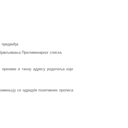
. предвиђа:
 објављивања Прелиминарног списка.
, презиме и тачну адресу родитеља који
примењују се одредбе позитивних прописа