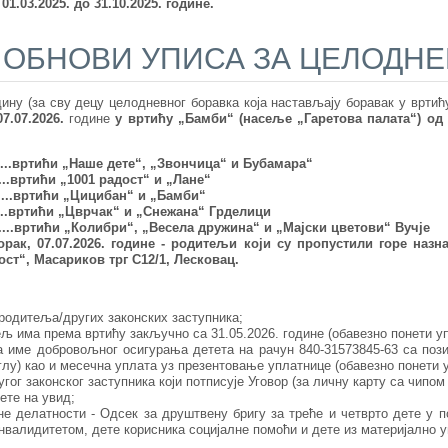
01.03.2025. до 31
.10.2025. године.
ОБНОВИ УПИСА ЗА ЦЕЛОДНЕ
ину (за сву децу целодневног боравка која настављају боравак у вртићу
07.07
.2026.
године
у вртићу „Бамби“ (насеље „Гаретова палата“) од 
....вртић
и
„Наше дете“
, „Звончица“ и Бубамара“
....вртићи „
1001 радост
“ и „
Лане
“
....вртић
и
„
Цицибан
“
и
„
Бамби
“
....вртић
и
„
Цврчак
“
и „Снежана“ Грделици
..
..
вртић
и
„
Колибри
“
, „Весела дружина“ и „Мајски цветови“ Вучје
орак, 07.07
.202
6. године - родитељи који су пропустили горе назн
ст“, Масариков трг С12/1, Лесковац.
 родитеља/других законских заступника;
љ има према вртићу закључно са 31.05.2026. године (обавезно понети уп
на име добровољног осигурања детета на рачун 840-31573845-63 са поз
глу) као и месечна уплата уз презентовање уплатнице (обавезно понети 
гог законског заступника који потписује Уговор (за личну карту са чипом
ете на увид;
е делатности - Одсек за друштвену бригу за треће и четврто дете у п
инвалидитетом, дете корисника социјалне помоћи и дете из материјално 