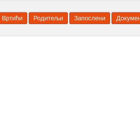
Вртићи
Родитељи
Запослени
Докуме
ИТРОВИЋ'' ЛЕСКОВАЦ