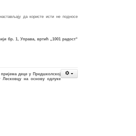
настављају да користе исти не подносе
ји бр. 1, Управа, вртић „1001 радост“
 пријема деце у Предшколској
 Лесковцу на основу одлуке