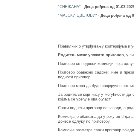
"СНЕЖАНА"
-
Деца рођена од 01.03.202
"МАЈСКИ ЦВЕТОВИ"
-
Деца рођена од 01
Правилник о утврђивању критеријума и ус
Родитељ може уложити приговор
, у п
Приговор се подноси комисији, која одлуч
Приговор обавезно садржи: име и прези
подноси приговор.
Приговор мора да буде својеручно потпи
За родитеље који нису у могућности да 
којима се уређује ова област.
Сваки поднети приговор се заводи, а род
Комисија је обавезна да у року од 8 дан
донесе одлуку по приговору.
Комисија разматра сваки приговор поједи