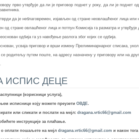
вору прво утврђује да ли је приговор поднет у року, да ли је поднет 
равилника.
утврди да је неблаговремен, изјављен од стране неовлашћеног лица или 
ен од стране овлашћеног лица и потпун Комисија га разматра и утврђује д
еоснован одбија га уз навођење разлога због којих се одбија.
 основан, усваја приговор и врши измену Прелиминарнарног списака, уко
се родитељу путем поште, на адресу назначену у приговору или на друг
.
А ИСПИС ДЕЦЕ
аспупници (корисници услуга),
њем исписнице коју можете преузети
ОВДЕ
.
рати или сликати и послати на мејл:
dragana.vrtic66@gmail.com
добићете инструкције за плаћање.
у о оплати пошаљете на мејл
dragana.vrtic66@gmail.com
и након тога