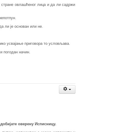
од стране овлашћеног лица и да ли садржи
непотпун.
а ли је основан или не.
лико усвајање приговора то условљава.
и погодан начин.
 добијате оверену
Исписницу.