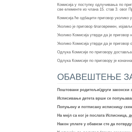
Комисија у поступку одлучивања по приго
све елементе из члана 15. став 3. овог П
Комисија ће одбацити приговор уколико 
Уколико је приговор благовремен, изјављ
Уколико Комисија утврди да је приговор н
Уколико Комисија утврди да је приговор
Одлука Комисије по приговору доставља 
Одлука Комисије по приговору је коначна
ОБАВЕШТЕЊЕ З
Поштовани родитељи/други законски з
Исписивање детета врши се попуњава
Попуњену и потписану исписницу скени
На мејл са ког је послата Исписница, 
Након уплате у обавези сте да потврд