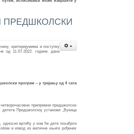
м путем, исписивање може извршити у
И ПРЕДШКОЛСКИ
чину, критеријумима и поступку
е од 11.07.2022. године, дана
школски програм – у трајању од 4 сата
у четворочасовни припремни предшколски
к детета Предшколској установи „Вукица
, односно вртићу у ком ће дете похађати
собом и извод из матичне књиге рођених