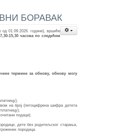
ВНИ БОРАВАК
 од 01.09.2026. године), вршиће
7,30-15,30 часова по следећем
ачене термине за обнову, обнову могу
латницу);
ивом на број (петоцифрена шифра детета
уплатницу);
 очитани подаци);
ородици, дете без родитељског старања,
угрожених породица.