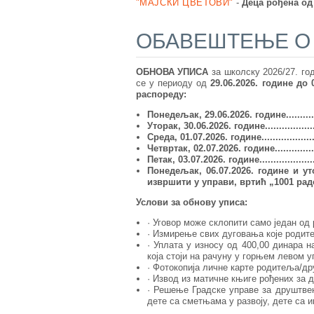
"МАЈСКИ ЦВЕТОВИ"
-
Деца рођена од 
ОБАВЕШТЕЊЕ О 
ОБНОВА УПИСА
за школску 2026/27. год
се у периоду од
29
.06.
2026. године
до
распореду:
Понедељак
,
29.06
.202
6
. године.
.......
.
Уторак
,
30.06
.202
6
.
године.....
..........
.
Среда
,
01.07
.202
6
.
године................
.
.
Четвртак
,
02.07
.202
6
. године............
Петак
,
03.07
.202
6
. године...................
Понедељак, 06.07
.202
6. године и ут
извршити у управи, вртић „1001 радо
Услови за обнову уписа:
· Уговор може склопити само један од
· Измирење свих дуговања које родите
· Уплата у износу од 400,00 динара 
која стоји на рачуну у горњем левом у
· Фотокопија личне карте родитеља/дру
· Извод из матичне књиге рођених за д
· Решење Градске управе за друштвен
дете са сметњама у развоју, дете са 