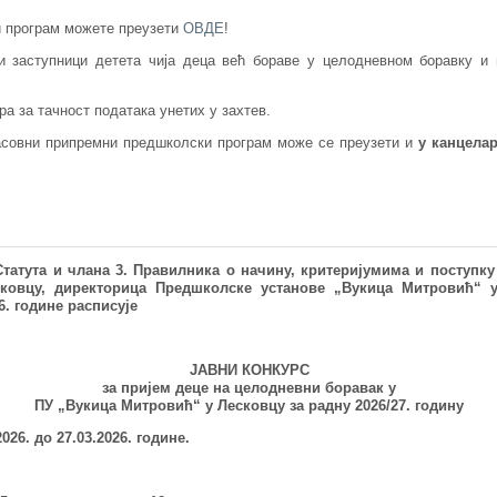
и програм можете преузети
ОВДЕ
!
и заступници детета чија деца већ бораве у целодневном боравку и 
а за тачност података унетих у захтев.
асовни припремни предшколски програм може се преузети и
у канцелари
 Статута и члана 3. Правилника о
начину, критеријумима и поступку
ковцу
, директорица Предшколске установе
„
Вукица Митровић
“
у
6. године
расписује
ЈАВНИ КОНКУРС
за пријем деце на целодневни боравак у
ПУ „Вукица Митровић“ у Лесковцу за радну 2026/27. годину
026. до 27.03.2026. године.