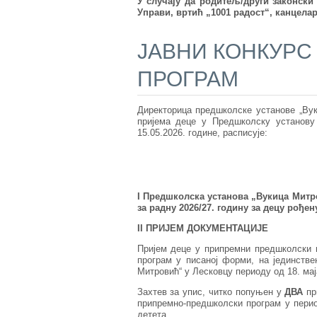
У случају да родитељ/други законск
Управи, вртић „1001 радост“, канцелар
ЈАВНИ КОНКУРС
ПРОГРАМ
Директорица предшколске установе „Вук
пријема деце у Предшколску установу 
15.05.2026. године, расписује:
I Предшколска установа „Вукица Митр
за радну 202
6
/2
7
. годину за децу рођен
II ПРИЈЕМ ДОКУМЕНТАЦИЈЕ
Пријем деце у припремни предшколски 
програм у писаној форми, на јединстве
Митровић“ у Лесковцу периоду од 18. маја
Захтев за упис, читко попуњен у
ДВА
пр
припремно-предшколски програм у перио
детета.