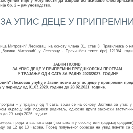
и заступник није у могућности да изврши исписивање електорнски
ија бр. 2 – рачуноводство.
 ЗА УПИС ДЕЦЕ У ПРИПРЕМН
ица Митровић“ Лесковац, на основу члана 31. став 3. Правилника о на
„Вукица Митровић“ у Лесковцу - Пречишћен текст број 1219/4. годин
ЈАВНИ ПОЗИВ
ЗА УПИС ДЕЦЕ У ПРИПРЕМНИ ПРЕДШКОЛСКИ ПРОГРАМ
У ТРАЈАЊУ ОД 4 САТА ЗА РАДНУ 2026/2027. ГОДИНУ
овић“ Лесковац упућује
Јавни позив за упис деце у припремни пред
у у периоду од 01.03.20
20
. године до 28.02.202
1
. године.
програм – у трајању од 4 сата, врши се на основу Захтева за упис 
ном обрасцу који подноси родитељ, односно други законски заступни
 до 29. маја 2026. године.
имера, предати васпитачици (при школи у сеоској или градској средини)
ду од 12 до 13 часова. Поред попуњеног обрасца на увид понети са 