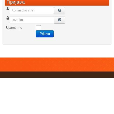
Пријава
Korisničko ime
Lozinka
Upamti me
Prijava