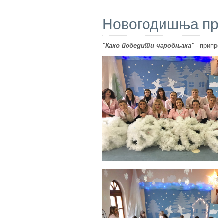
Новогодишња при
"Како победити чаробњака"
- припр