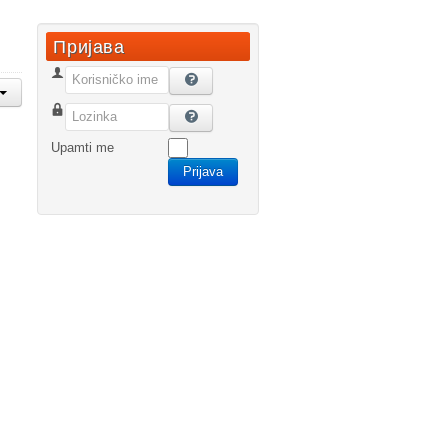
Пријава
Korisničko ime
Lozinka
Upamti me
Prijava