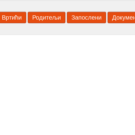
Вртићи
Родитељи
Запослени
Докуме
ИТРОВИЋ'' ЛЕСКОВАЦ